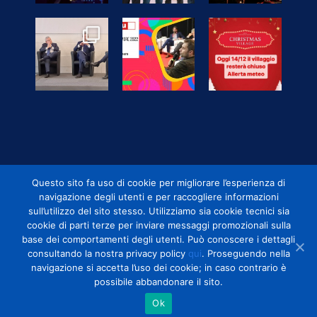
Questo sito fa uso di cookie per migliorare l’esperienza di
navigazione degli utenti e per raccogliere informazioni
sull’utilizzo del sito stesso. Utilizziamo sia cookie tecnici sia
cookie di parti terze per inviare messaggi promozionali sulla
base dei comportamenti degli utenti. Può conoscere i dettagli
Copyright 2019 Mostra D'Oltremare - Via J.F. Kennedy, 54 - 80125 -
consultando la nostra privacy policy
qui
. Proseguendo nella
Napoli | All Rights Reserved
navigazione si accetta l’uso dei cookie; in caso contrario è
Partita IVA e C.F.: 00284210630 |
Privacy
possibile abbandonare il sito.
Twitter
Facebook
Instagram
Ok