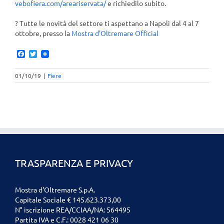
vebofiera.com/areariservata/
e richiedilo subito.
?
Tutte le novità del settore ti aspettano a Napoli dal 4 al 7
ottobre, presso la
Mostra d’Oltremare Official
Facebook
Twitter
01/10/19
|
Fiere
TRASPARENZA E PRIVACY
Mostra d'Oltremare S.p.A.
Capitale Sociale € 145.623.373,00
N° iscrizione REA/CCIAA/NA: 564495
Partita IVA e C.F.: 0028 421 06 30